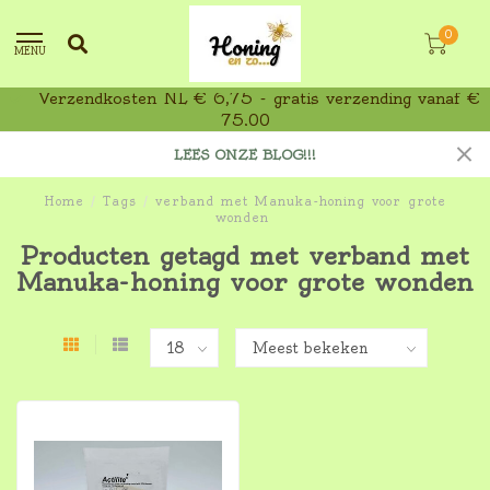
0
MENU
Verzendkosten NL € 6,75 - gratis verzending vanaf €
75,00
LEES ONZE BLOG!!!
Home
/
Tags
/
verband met Manuka-honing voor grote
wonden
Producten getagd met verband met
Manuka-honing voor grote wonden