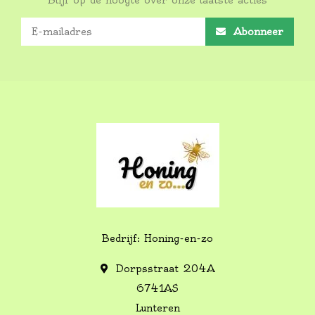
Blijf op de hoogte over onze laatste acties
Abonneer
Bedrijf: Honing-en-zo
Dorpsstraat 204A
6741AS
Lunteren