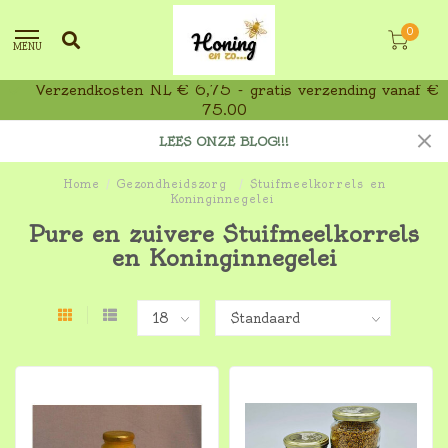
0
MENU
Verzendkosten NL € 6,75 - gratis verzending vanaf €
75,00
LEES ONZE BLOG!!!
Home
/
Gezondheidszorg
/
Stuifmeelkorrels en
Koninginnegelei
Pure en zuivere Stuifmeelkorrels
en Koninginnegelei