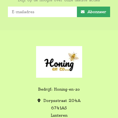
Blijf op de hoogte over onze laatste acties
Abonneer
Bedrijf: Honing-en-zo
Dorpsstraat 204A
6741AS
Lunteren