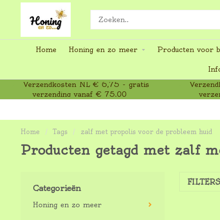
Home
Honing en zo meer
Producten voor b
Inf
Verzendkosten NL € 6,75 - gratis
Verzendk
verzending vanaf € 75,00
verze
Home
/
Tags
/
zalf met propolis voor de probleem huid
Producten getagd met zalf m
FILTER
Categorieën
Honing en zo meer