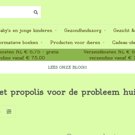
aby's en jonge kinderen
Gezondheidszorg
Gezicht &
ormatieve boeken
Producten voor dieren
Cadeau-id
osten NL € 6,75 - gratis
Verzendkosten NL € 6,
nding vanaf € 75,00
verzending vanaf € 
LEES ONZE BLOG!!!
et propolis voor de probleem hu
S