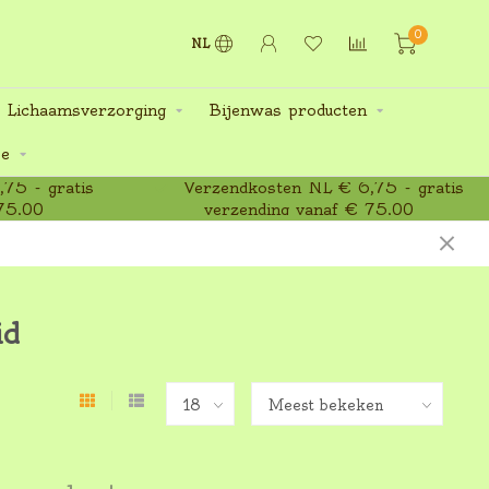
0
NL
 Lichaamsverzorging
Bijenwas producten
ee
75 - gratis
Verzendkosten NL € 6,75 - gratis
75,00
verzending vanaf € 75,00
id