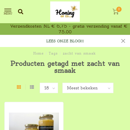
0
MENU
Verzendkosten NL € 6,75 - gratis verzending vanaf €
75,00
LEES ONZE BLOG!!!
Home
/
Tags
/
zacht van smaak
Producten getagd met zacht van
smaak