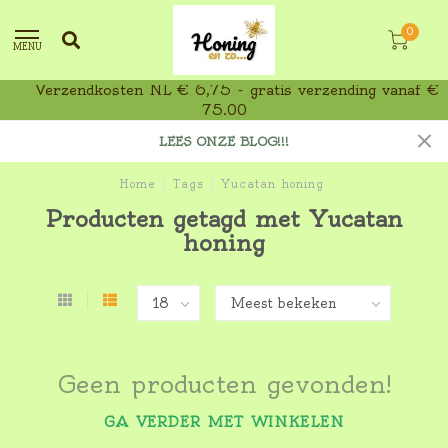
0
MENU
Verzendkosten NL € 6,75 - gratis verzending vanaf €
75,00
LEES ONZE BLOG!!!
Home
/
Tags
/
Yucatan honing
Producten getagd met Yucatan
honing
Geen producten gevonden!
GA VERDER MET WINKELEN