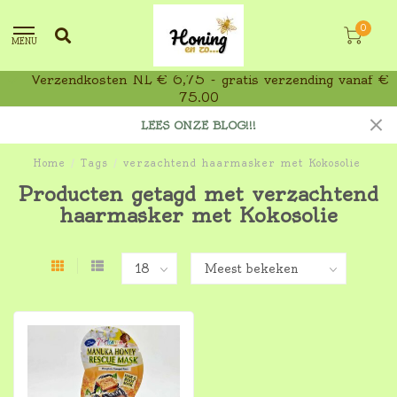
0
MENU
Verzendkosten NL € 6,75 - gratis verzending vanaf €
75,00
LEES ONZE BLOG!!!
Home
/
Tags
/
verzachtend haarmasker met Kokosolie
Producten getagd met verzachtend
haarmasker met Kokosolie