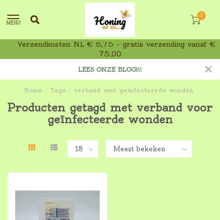
0
MENU
Verzendkosten NL € 6,75 - gratis verzending vanaf €
75,00
LEES ONZE BLOG!!!
Home
/
Tags
/
verband voor geïnfecteerde wonden
Producten getagd met verband voor
geïnfecteerde wonden