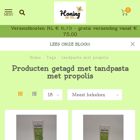
0
MENU
Verzendkosten NL € 6,75 - gratis verzending vanaf €
75,00
LEES ONZE BLOG!!!
Home
/
Tags
/
tandpasta met propolis
Producten getagd met tandpasta
met propolis