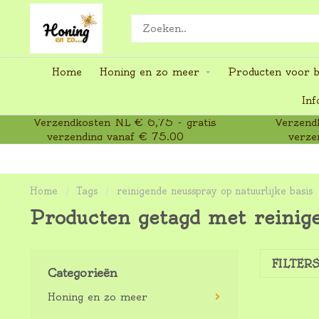
Home
Honing en zo meer
Producten voor b
Inf
Verzendkosten NL € 6,75 - gratis
Verzendk
verzending vanaf € 75,00
verze
Home
/
Tags
/
reinigende neusspray op natuurlijke basis
Producten getagd met reinige
FILTER
Categorieën
Honing en zo meer