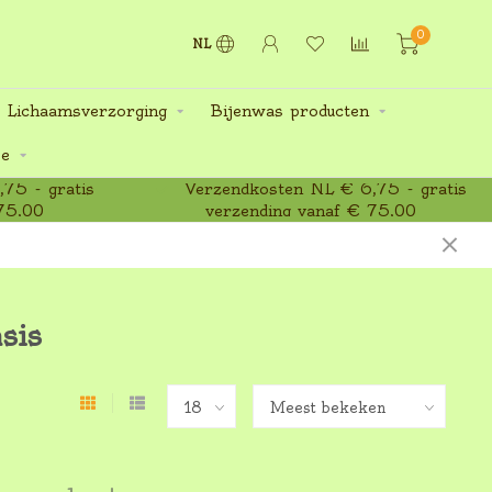
0
NL
 Lichaamsverzorging
Bijenwas producten
ee
75 - gratis
Verzendkosten NL € 6,75 - gratis
75,00
verzending vanaf € 75,00
sis