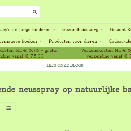
aby's en jonge kinderen
Gezondheidszorg
Gezicht &
ormatieve boeken
Producten voor dieren
Cadeau-id
osten NL € 6,75 - gratis
Verzendkosten NL € 6,
nding vanaf € 75,00
verzending vanaf € 
LEES ONZE BLOG!!!
nde neusspray op natuurlijke ba
S