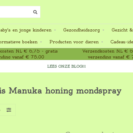
aby's en jonge kinderen
Gezondheidszorg
Gezicht &
ormatieve boeken
Producten voor dieren
Cadeau-id
osten NL € 6,75 - gratis
Verzendkosten NL € 6,
nding vanaf € 75,00
verzending vanaf € 
LEES ONZE BLOG!!!
lis Manuka honing mondspray
S