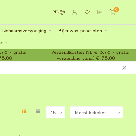
0
NL
 Lichaamsverzorging
Bijenwas producten
ee
75 - gratis
Verzendkosten NL € 6,75 - gratis
75,00
verzending vanaf € 75,00