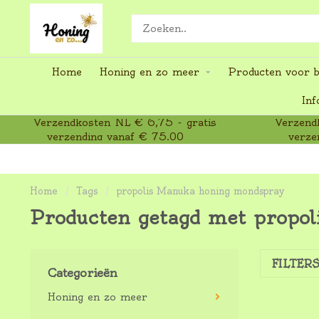
Home
Honing en zo meer
Producten voor b
Inf
Verzendkosten NL € 6,75 - gratis
Verzendk
verzending vanaf € 75,00
verze
Home
/
Tags
/
propolis Manuka honing mondspray
Producten getagd met propo
FILTER
Categorieën
Honing en zo meer