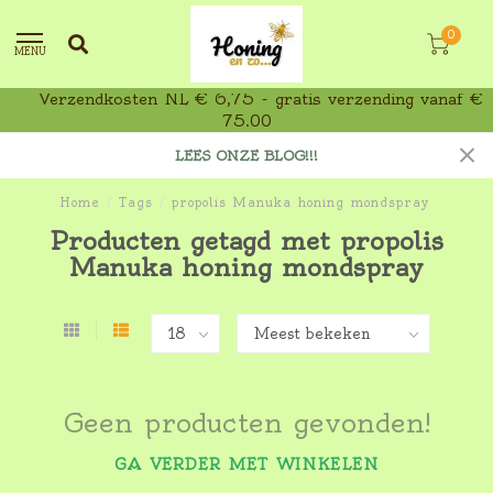
0
MENU
Verzendkosten NL € 6,75 - gratis verzending vanaf €
75,00
LEES ONZE BLOG!!!
Home
/
Tags
/
propolis Manuka honing mondspray
Producten getagd met propolis
Manuka honing mondspray
Geen producten gevonden!
GA VERDER MET WINKELEN