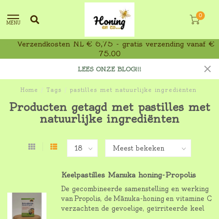
0
MENU
Verzendkosten NL € 6,75 - gratis verzending vanaf €
75,00
LEES ONZE BLOG!!!
Home
/
Tags
/
pastilles met natuurlijke ingrediënten
Producten getagd met pastilles met
natuurlijke ingrediënten
Keelpastilles Manuka honing-Propolis
De gecombineerde samenstelling en werking
van Propolis, de Mãnuka-honing en vitamine C
verzachten de gevoelige, geïrriteerde keel
en versterken het immuunsysteem en de