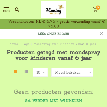
0
MENU
Verzendkosten NL € 6,75 - gratis verzending vanaf €
75,00
LEES ONZE BLOG!!!
Home
/
Tags
/
mondspray voor kinderen vanaf 6 jaar
Producten getagd met mondspray
voor kinderen vanaf 6 jaar
Geen producten gevonden!
GA VERDER MET WINKELEN