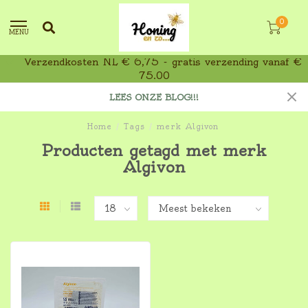
0
MENU
Verzendkosten NL € 6,75 - gratis verzending vanaf €
75,00
LEES ONZE BLOG!!!
Home
/
Tags
/
merk Algivon
Producten getagd met merk
Algivon