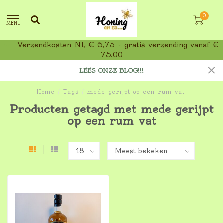
0
MENU
Verzendkosten NL € 6,75 - gratis verzending vanaf €
75,00
LEES ONZE BLOG!!!
Home
/
Tags
/
mede gerijpt op een rum vat
Producten getagd met mede gerijpt
op een rum vat