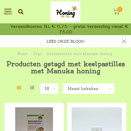
0
MENU
Verzendkosten NL € 6,75 - gratis verzending vanaf €
75,00
LEES ONZE BLOG!!!
Home
/
Tags
/
keelpastilles met Manuka honing
Producten getagd met keelpastilles
met Manuka honing