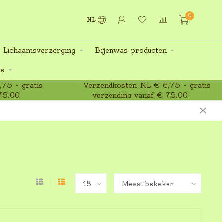
0
NL
 Lichaamsverzorging
Bijenwas producten
ee
75 - gratis
Verzendkosten NL € 6,75 - gratis
75,00
verzending vanaf € 75,00