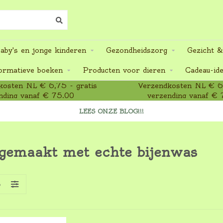
aby's en jonge kinderen
Gezondheidszorg
Gezicht &
ormatieve boeken
Producten voor dieren
Cadeau-id
osten NL € 6,75 - gratis
Verzendkosten NL € 6,
nding vanaf € 75,00
verzending vanaf € 
LEES ONZE BLOG!!!
 gemaakt met echte bijenwas
S