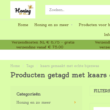
Home
Honing en zo meer
Producten voor b
Inf
Verzendkosten NL € 6,75 - gratis
Verzendk
verzending vanaf € 75,00
verze
Home
/
Tags
/
kaars gemaakt met echte bijenwas
Producten getagd met kaars
FILTER
Categorieën
Honing en zo meer