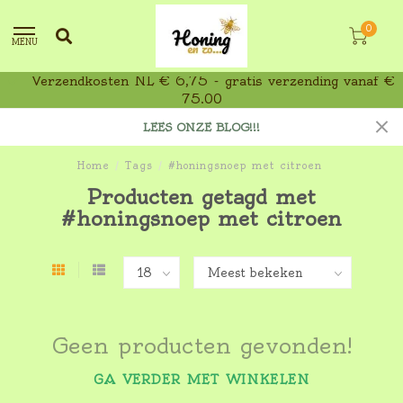
0
MENU
Verzendkosten NL € 6,75 - gratis verzending vanaf €
75,00
LEES ONZE BLOG!!!
Home
/
Tags
/
#honingsnoep met citroen
Producten getagd met
#honingsnoep met citroen
Geen producten gevonden!
GA VERDER MET WINKELEN