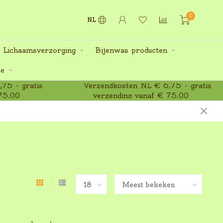
0
NL
 Lichaamsverzorging
Bijenwas producten
ee
75 - gratis
Verzendkosten NL € 6,75 - gratis
75,00
verzending vanaf € 75,00