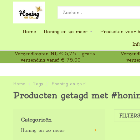
Home
Honing en zo meer
Producten voor b
Inf
Verzendkosten NL € 6,75 - gratis
Verzendk
verzending vanaf € 75,00
verze
Home
/
Tags
/
#honing-en-zo.nl
Producten getagd met #honin
FILTER
Categorieën
Honing en zo meer