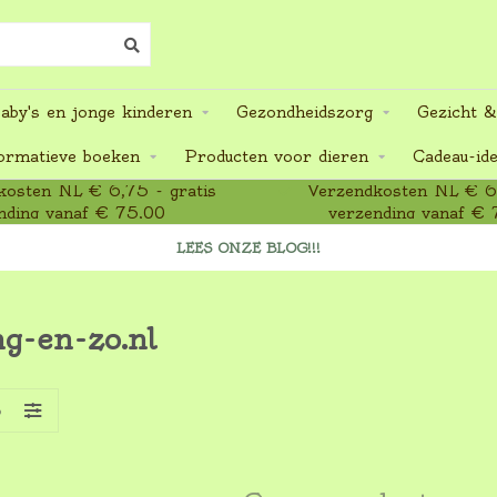
aby's en jonge kinderen
Gezondheidszorg
Gezicht &
ormatieve boeken
Producten voor dieren
Cadeau-id
osten NL € 6,75 - gratis
Verzendkosten NL € 6,
nding vanaf € 75,00
verzending vanaf € 
LEES ONZE BLOG!!!
g-en-zo.nl
S