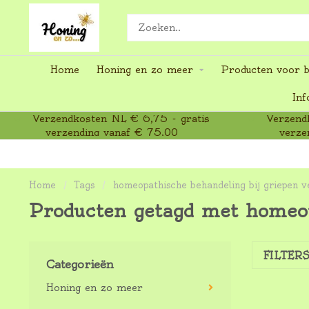
Home
Honing en zo meer
Producten voor b
Inf
Verzendkosten NL € 6,75 - gratis
Verzendk
verzending vanaf € 75,00
verze
Home
/
Tags
/
homeopathische behandeling bij griepen v
Producten getagd met homeop
FILTER
Categorieën
Honing en zo meer