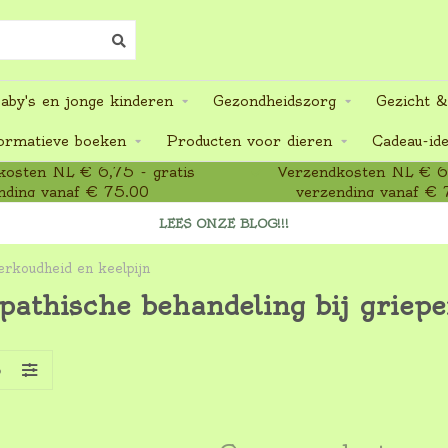
aby's en jonge kinderen
Gezondheidszorg
Gezicht &
ormatieve boeken
Producten voor dieren
Cadeau-id
osten NL € 6,75 - gratis
Verzendkosten NL € 6,
nding vanaf € 75,00
verzending vanaf € 
LEES ONZE BLOG!!!
erkoudheid en keelpijn
athische behandeling bij griepe
S