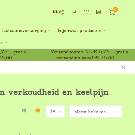
0
NL
 Lichaamsverzorging
Bijenwas producten
ee
75 - gratis
Verzendkosten NL € 6,75 - gratis
75,00
verzending vanaf € 75,00
n verkoudheid en keelpijn