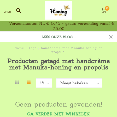
0
MENU
Verzendkosten NL € 6,75 - gratis verzending vanaf €
75,00
LEES ONZE BLOG!!!
Home
/
Tags
/
handcrème met Manuka-honing en
propolis
Producten getagd met handcrème
met Manuka-honing en propolis
Geen producten gevonden!
GA VERDER MET WINKELEN