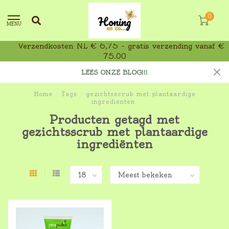
0
MENU
Verzendkosten NL € 6,75 - gratis verzending vanaf €
75,00
LEES ONZE BLOG!!!
Home
/
Tags
/
gezichtsscrub met plantaardige
ingrediënten
Producten getagd met
gezichtsscrub met plantaardige
ingrediënten