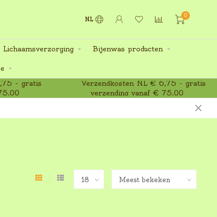
0
NL
 Lichaamsverzorging
Bijenwas producten
ee
75 - gratis
Verzendkosten NL € 6,75 - gratis
75,00
verzending vanaf € 75,00