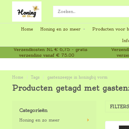
Home
Honing en zo meer
Producten voor b
Inf
Verzendkosten NL € 6,75 - gratis
Verzendk
verzending vanaf € 75,00
verze
Home
/
Tags
/
gastenzeepje in honingbij vorm
Producten getagd met gasten
FILTER
Categorieën
Honing en zo meer