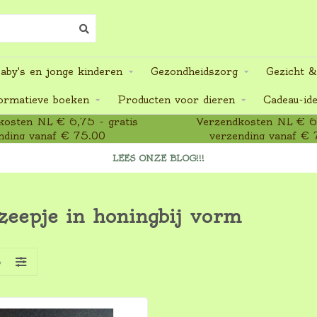
aby's en jonge kinderen
Gezondheidszorg
Gezicht &
ormatieve boeken
Producten voor dieren
Cadeau-id
osten NL € 6,75 - gratis
Verzendkosten NL € 6,
nding vanaf € 75,00
verzending vanaf € 
LEES ONZE BLOG!!!
zeepje in honingbij vorm
S