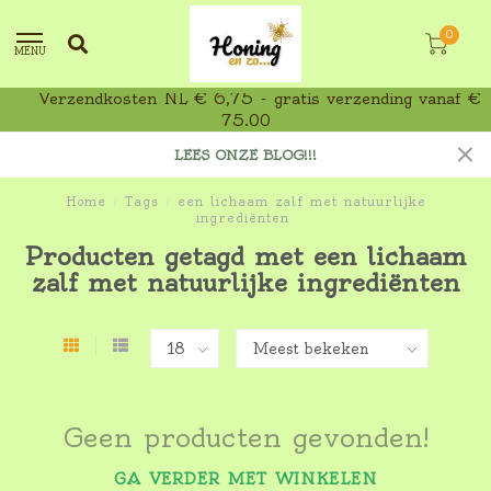
0
MENU
Verzendkosten NL € 6,75 - gratis verzending vanaf €
75,00
LEES ONZE BLOG!!!
Home
/
Tags
/
een lichaam zalf met natuurlijke
ingrediënten
Producten getagd met een lichaam
zalf met natuurlijke ingrediënten
Geen producten gevonden!
GA VERDER MET WINKELEN