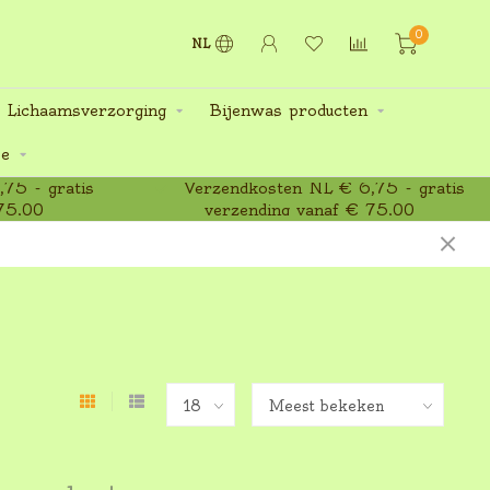
0
NL
 Lichaamsverzorging
Bijenwas producten
ee
75 - gratis
Verzendkosten NL € 6,75 - gratis
75,00
verzending vanaf € 75,00