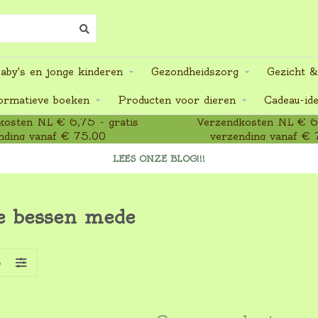
aby's en jonge kinderen
Gezondheidszorg
Gezicht &
ormatieve boeken
Producten voor dieren
Cadeau-id
osten NL € 6,75 - gratis
Verzendkosten NL € 6,
nding vanaf € 75,00
verzending vanaf € 
LEES ONZE BLOG!!!
e bessen mede
S