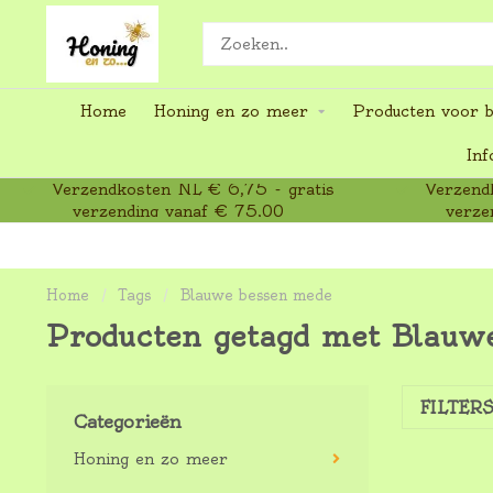
Home
Honing en zo meer
Producten voor b
Inf
Verzendkosten NL € 6,75 - gratis
Verzendk
verzending vanaf € 75,00
verze
Home
/
Tags
/
Blauwe bessen mede
Producten getagd met Blauw
FILTER
Categorieën
Honing en zo meer