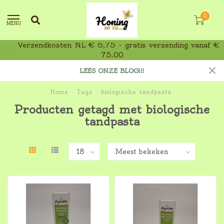
0
MENU
Verzendkosten NL € 6,75 - gratis verzending vanaf €
75,00
LEES ONZE BLOG!!!
Home
/
Tags
/
biologische tandpasta
Producten getagd met biologische
tandpasta