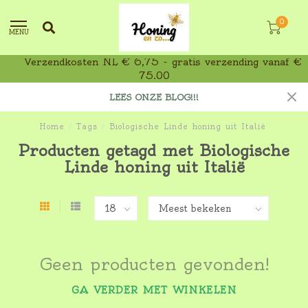
0
MENU
Verzendkosten NL € 6,75 - gratis verzending vanaf €
75,00
LEES ONZE BLOG!!!
Home
/
Tags
/
Biologische Linde honing uit Italië
Producten getagd met Biologische
Linde honing uit Italië
Geen producten gevonden!
GA VERDER MET WINKELEN