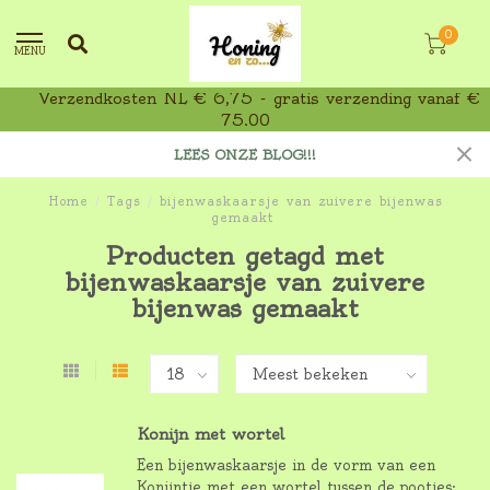
0
MENU
Verzendkosten NL € 6,75 - gratis verzending vanaf €
75,00
LEES ONZE BLOG!!!
Home
/
Tags
/
bijenwaskaarsje van zuivere bijenwas
gemaakt
Producten getagd met
bijenwaskaarsje van zuivere
bijenwas gemaakt
Konijn met wortel
Een bijenwaskaarsje in de vorm van een
Konijntje met een wortel tussen de pootjes: