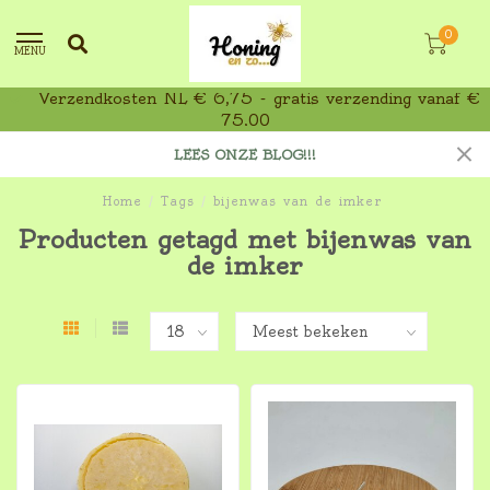
0
MENU
Verzendkosten NL € 6,75 - gratis verzending vanaf €
75,00
LEES ONZE BLOG!!!
Home
/
Tags
/
bijenwas van de imker
Producten getagd met bijenwas van
de imker