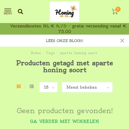
0
MENU
Verzendkosten NL € 6,75 - gratis verzending vanaf €
75,00
LEES ONZE BLOG!!!
Home
/
Tags
/
aparte honing soort
Producten getagd met aparte
honing soort
Geen producten gevonden!
GA VERDER MET WINKELEN