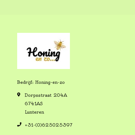
Bedrijf: Honing-en-zo
Dorpsstraat 204A
6741AS
Lunteren
+31-(0)625025397