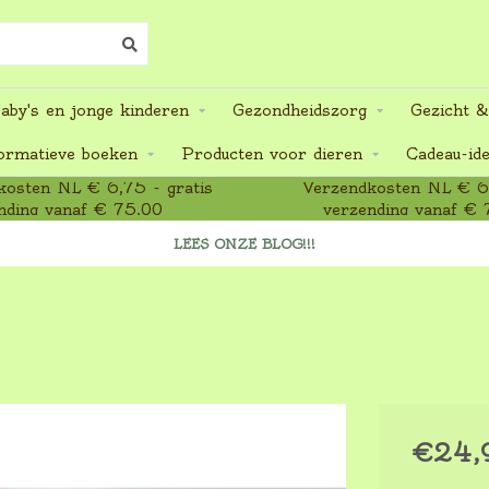
aby's en jonge kinderen
Gezondheidszorg
Gezicht &
ormatieve boeken
Producten voor dieren
Cadeau-id
osten NL € 6,75 - gratis
Verzendkosten NL € 6,
nding vanaf € 75,00
verzending vanaf € 
LEES ONZE BLOG!!!
€24,