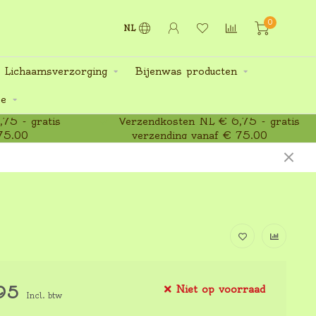
0
NL
 Lichaamsverzorging
Bijenwas producten
ee
75 - gratis
Verzendkosten NL € 6,75 - gratis
75,00
verzending vanaf € 75,00
95
Niet op voorraad
Incl. btw