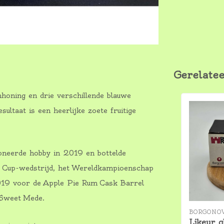
Gerelate
oning en drie verschillende blauwe
ultaat is een heerlijke zoete fruitige
ioneerde hobby in 2019 en bottelde
ss Cup-wedstrijd, het Wereldkampioenschap
019 voor de Apple Pie Rum Cask Barrel
 Sweet Mede.
BORGONO
Likeur g