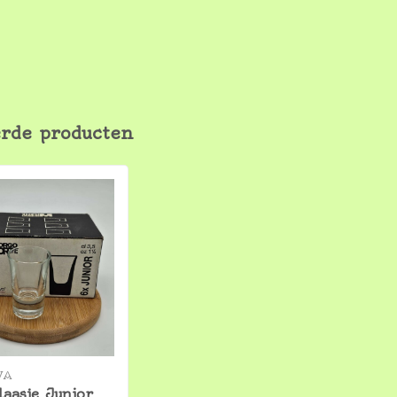
erde producten
VA
laasje Junior