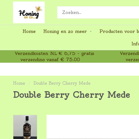
Home
Honing en zo meer
Producten voor b
Inf
Verzendkosten NL € 6,75 - gratis
Verzendk
verzending vanaf € 75,00
verze
Home
/
Double Berry Cherry Mede
Double Berry Cherry Mede