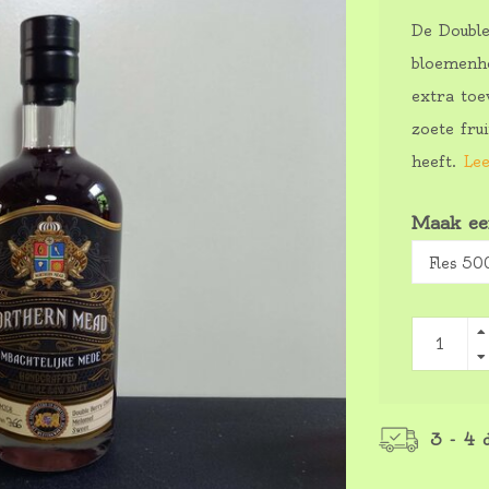
De Doubl
bloemenho
extra toe
zoete fru
heeft.
Lee
Maak ee
3 - 4 