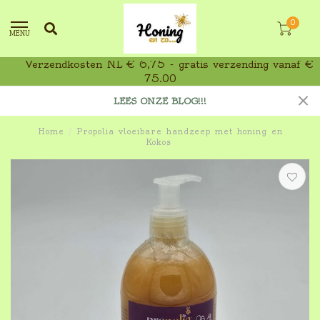
0
MENU
Verzendkosten NL € 6,75 - gratis verzending vanaf €
75,00
LEES ONZE BLOG!!!
Home
/
Propolia vloeibare handzeep met honing en
Kokos