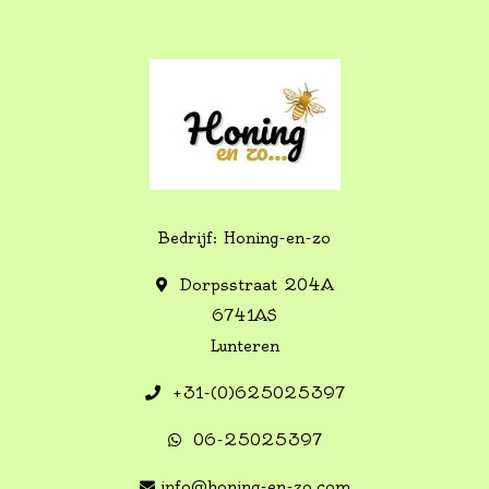
Bedrijf: Honing-en-zo
Dorpsstraat 204A
6741AS
Lunteren
+31-(0)625025397
06-25025397
info@honing-en-zo.com