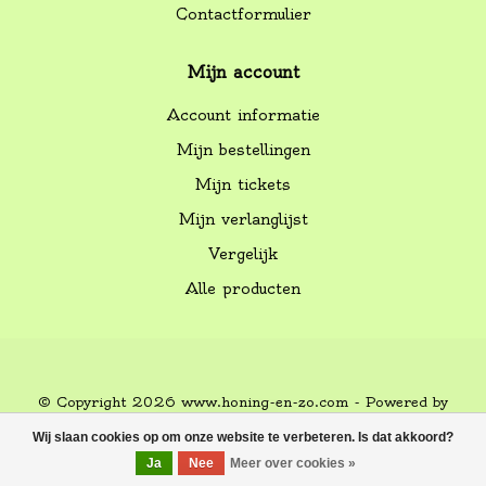
Contactformulier
Mijn account
Account informatie
Mijn bestellingen
Mijn tickets
Mijn verlanglijst
Vergelijk
Alle producten
© Copyright 2026 www.honing-en-zo.com - Powered by
Lightspeed
-
Lightspeed design
by
Dyvelopment
Wij slaan cookies op om onze website te verbeteren. Is dat akkoord?
FILTERS
Ja
Nee
Meer over cookies »