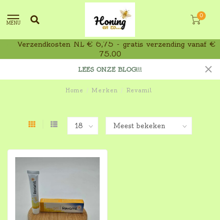
0
MENU
Verzendkosten NL € 6,75 - gratis verzending vanaf €
75,00
LEES ONZE BLOG!!!
Home
/
Merken
/
Revamil