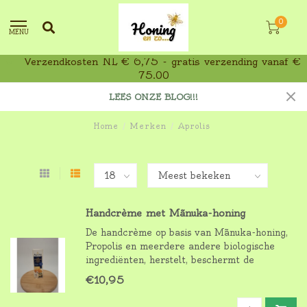
0
MENU
Verzendkosten NL € 6,75 - gratis verzending vanaf €
75,00
LEES ONZE BLOG!!!
Home
/
Merken
/
Aprolis
Handcrème met Mãnuka-honing
De handcrème op basis van Mãnuka-honing,
Propolis en meerdere andere biologische
ingrediënten, herstelt, beschermt de
beschadigde, geïrriteerde en uitgedroogde
€10,95
huid voor invloeden van buitenaf en
bevordert het natuurlijke genezings- en