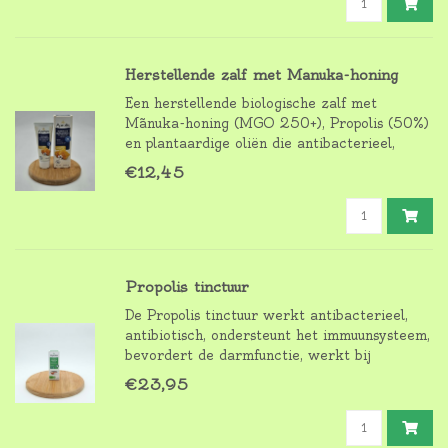
verzorgingsproces.
Herstellende zalf met Manuka-honing
Een herstellende biologische zalf met
Mãnuka-honing (MGO 250+), Propolis (50%)
en plantaardige oliën die antibacterieel,
herstellend, hydraterend, voedend en vocht
€12,45
inbrengend werkt bij een beschadigde, (zeer)
droge en gevoelige huid.
Propolis tinctuur
De Propolis tinctuur werkt antibacterieel,
antibiotisch, ondersteunt het immuunsysteem,
bevordert de darmfunctie, werkt bij
faryngitis, tonsillitis, tandvleesontstekingen,
€23,95
sinusitis en werkt ontstekingsremmend in het
lichaam.