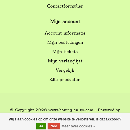
Contactformulier
Mijn account
Account informatie
Mijn bestellingen
Mijn tickets
Mijn verlanglijst
Vergelijk
Alle producten
© Copyright 2026 www.honing-en-zo.com - Powered by
Lightspeed
-
Lightspeed design
by
Dyvelopment
Wij slaan cookies op om onze website te verbeteren. Is dat akkoord?
FILTERS
Ja
Nee
Meer over cookies »