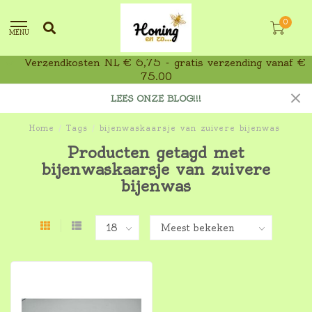
0
MENU
Verzendkosten NL € 6,75 - gratis verzending vanaf €
75,00
LEES ONZE BLOG!!!
Home
/
Tags
/
bijenwaskaarsje van zuivere bijenwas
Producten getagd met
bijenwaskaarsje van zuivere
bijenwas