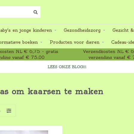
aby's en jonge kinderen
Gezondheidszorg
Gezicht &
ormatieve boeken
Producten voor dieren
Cadeau-id
osten NL € 6,75 - gratis
Verzendkosten NL € 6,
nding vanaf € 75,00
verzending vanaf € 
LEES ONZE BLOG!!!
was om kaarsen te maken
S