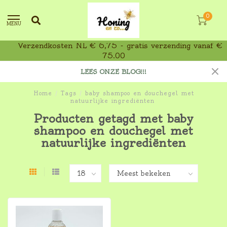
0
MENU
Verzendkosten NL € 6,75 - gratis verzending vanaf €
75,00
LEES ONZE BLOG!!!
Home
/
Tags
/
baby shampoo en douchegel met
natuurlijke ingrediënten
Producten getagd met baby
shampoo en douchegel met
natuurlijke ingrediënten